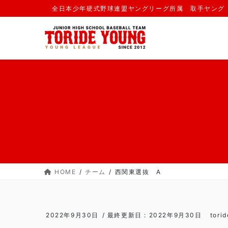
コ
ナ
全日本少年硬式野球連盟ヤングリーグ所属 取手ヤング
ン
ビ
テ
ゲ
ン
ー
ツ
シ
に
ョ
移
ン
動
に
移
動
HOME
チーム
西関東選抜 A
2022年9月30日
/ 最終更新日 :
2022年9月30日
tori