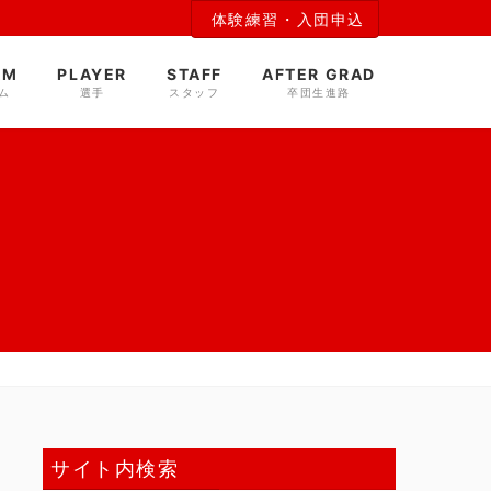
体験練習・入団申込
AM
PLAYER
STAFF
AFTER GRAD
ム
選手
スタッフ
卒団生進路
サイト内検索