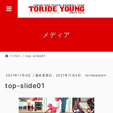
MENU
コ
ナ
ン
ビ
テ
ゲ
ン
ー
ツ
シ
に
ョ
メディア
移
ン
動
に
移
HOME
top-slide01
動
2021年11月4日
/ 最終更新日 :
2021年11月4日
torideadmin
top-slide01