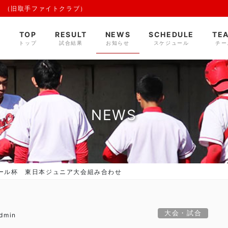
 （旧取手ファイトクラブ）
TOP
RESULT
NEWS
SCHEDULE
TE
トップ
試合結果
お知らせ
スケジュール
チー
NEWS
ール杯 東日本ジュニア大会組み合わせ
大会・試合
admin