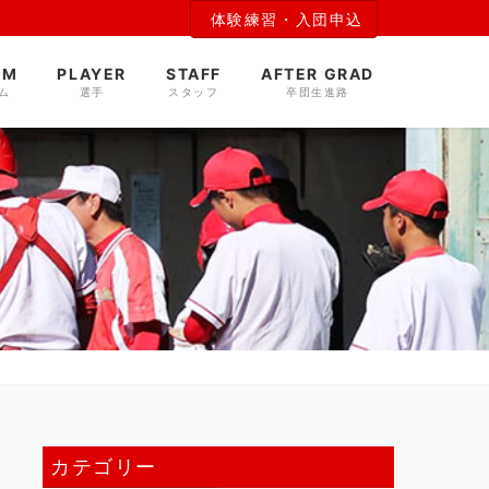
体験練習・入団申込
AM
PLAYER
STAFF
AFTER GRAD
ム
選手
スタッフ
卒団生進路
カテゴリー