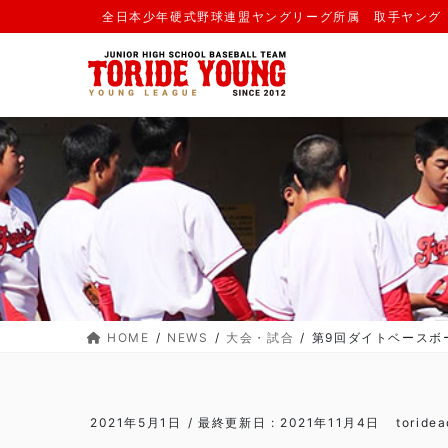
コ
ナ
全日本少年硬式野球連盟ヤングリーグ所属 取手ヤング
ン
ビ
テ
ゲ
ン
ー
ツ
シ
に
ョ
移
ン
動
に
移
動
HOME
NEWS
大会・試合
第9回ダイトベースボ
2021年5月1日
/ 最終更新日 :
2021年11月4日
toride