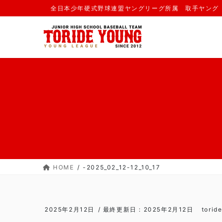
コ
ナ
全日本少年硬式野球連盟ヤングリーグ所属 取手ヤング
ン
ビ
テ
ゲ
ン
ー
ツ
シ
に
ョ
移
ン
動
に
移
動
HOME
-2025_02_12-12_10_17
2025年2月12日
/ 最終更新日 :
2025年2月12日
torid