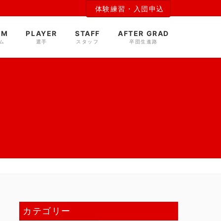
体験練習・入団申込
AM
PLAYER
STAFF
AFTER GRAD
ム
選手
スタッフ
卒団生進路
カテゴリー