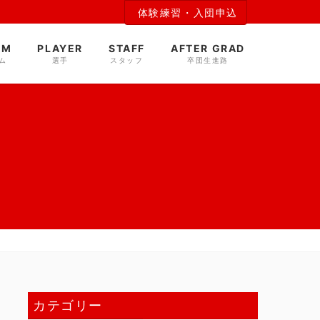
体験練習・入団申込
AM
PLAYER
STAFF
AFTER GRAD
ム
選手
スタッフ
卒団生進路
カテゴリー