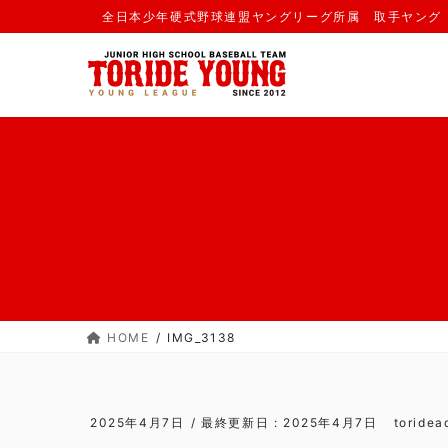
コ
ナ
全日本少年硬式野球連盟ヤングリーグ所属 取手ヤング
ン
ビ
テ
ゲ
ン
ー
ツ
シ
に
ョ
移
ン
動
に
移
動
HOME
IMG_3138
2025年4月7日
/ 最終更新日 :
2025年4月7日
toridea